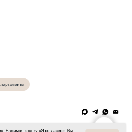
апартаменты
РЕСЕПШН
во. Нажимая кнопку «Я согласен», Вы
 средств размещения - Номер записи: С542024015179