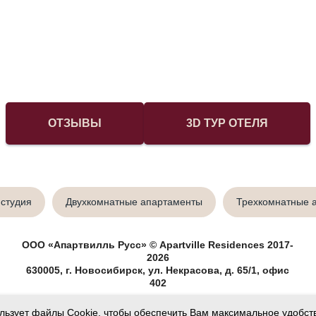
ОТЗЫВЫ
3D ТУР ОТЕЛЯ
студия
Двухкомнатные апартаменты
Трехкомнатные 
ООО «Апартвилль Русс» © Apartville Residences 2017-
2026
630005, г. Новосибирск, ул. Некрасова, д. 65/1, офис
402
ользует файлы Сookie, чтобы обеспечить Вам максимальное удобст
ку персональных данных
/
Правила проживания
/
Реестр классифицированных