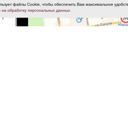
ользует файлы Сookie, чтобы обеспечить Вам максимальное удобст
е на обработку персональных данных.
студия
Двухкомнатные апартаменты
Трехкомнатные 
ООО «Апартвилль Русс» © Apartville Residences 2017-
2026
630005, г. Новосибирск, ул. Некрасова, д. 65/1, офис
402
ку персональных данных
/
Правила проживания
/
Реестр классифицированных