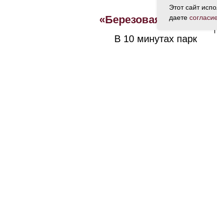
Этот сайт исп
«Березовая роща»
даете
согласи
В 10 минутах парк
ТРЦ «Галерея Новосибирск»
На расстоянии 1 км
Апартаменты 
Your Company
Политика Конфиденциальности
/
Согласие на обработ