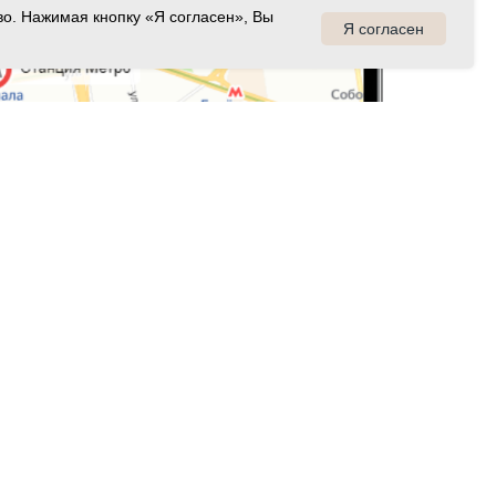
РЕСЕПШН
во. Нажимая кнопку «Я согласен», Вы
Я согласен
апартаменты
 средств размещения - Номер записи: С542024015179